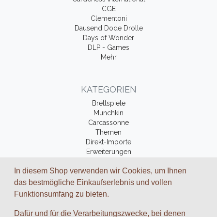
CGE
Clementoni
Dausend Dode Drolle
Days of Wonder
DLP - Games
Mehr
KATEGORIEN
Brettspiele
Munchkin
Carcassonne
Themen
Direkt-Importe
Erweiterungen
Fantasy-Bücher
In diesem Shop verwenden wir Cookies, um Ihnen
Zubehör
das bestmögliche Einkaufserlebnis und vollen
Funktionsumfang zu bieten.
ZAHLUNGSARTEN UND VERSAND
Dafür und für die Verarbeitungszwecke, bei denen
Wir arbeiten mit folgenden Dienstleistungs-Partnern zusammen: