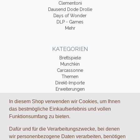
Clementoni
Dausend Dode Drolle
Days of Wonder
DLP - Games
Mehr
KATEGORIEN
Brettspiele
Munchkin
Carcassonne
Themen
Direkt-Importe
Erweiterungen
Fantasy-Bücher
In diesem Shop verwenden wir Cookies, um Ihnen
Zubehör
das bestmögliche Einkaufserlebnis und vollen
Funktionsumfang zu bieten.
ZAHLUNGSARTEN UND VERSAND
Dafür und für die Verarbeitungszwecke, bei denen
Wir arbeiten mit folgenden Dienstleistungs-Partnern zusammen:
wir personenbezogene Daten verarbeiten, benötigen