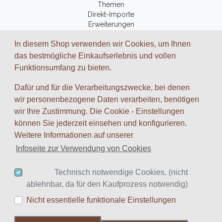
Themen
Direkt-Importe
Erweiterungen
Fantasy-Bücher
In diesem Shop verwenden wir Cookies, um Ihnen
Zubehör
das bestmögliche Einkaufserlebnis und vollen
Funktionsumfang zu bieten.
ZAHLUNGSARTEN UND VERSAND
Dafür und für die Verarbeitungszwecke, bei denen
Wir arbeiten mit folgenden Dienstleistungs-Partnern zusammen:
wir personenbezogene Daten verarbeiten, benötigen
wir Ihre Zustimmung. Die Cookie - Einstellungen
können Sie jederzeit einsehen und konfigurieren.
Weitere Informationen auf unserer
Infoseite zur Verwendung von Cookies
Google
Twitter
Blog
Technisch notwendige Cookies. (nicht
* inkl. MwSt., zzgl.
Versandkosten
ablehnbar, da für den Kaufprozess notwendig)
Nicht essentielle funktionale Einstellungen
© 2008-2023
Spiele-Akademie.de
| Design:
Idea & Concept
|
hosted by
IONOS