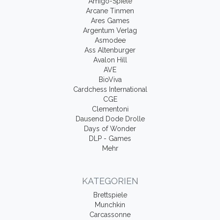
Amigo-Spiele
Arcane Tinmen
Ares Games
Argentum Verlag
Asmodee
Ass Altenburger
Avalon Hill
AVE
BioViva
Cardchess International
CGE
Clementoni
Dausend Dode Drolle
Days of Wonder
DLP - Games
Mehr
KATEGORIEN
Brettspiele
Munchkin
Carcassonne