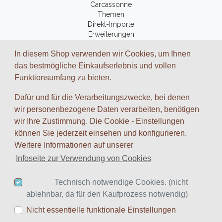
Carcassonne
Themen
Direkt-Importe
Erweiterungen
Fantasy-Bücher
In diesem Shop verwenden wir Cookies, um Ihnen
Zubehör
das bestmögliche Einkaufserlebnis und vollen
Funktionsumfang zu bieten.
ZAHLUNGSARTEN UND VERSAND
Dafür und für die Verarbeitungszwecke, bei denen
Wir arbeiten mit folgenden Dienstleistungs-Partnern zusammen:
wir personenbezogene Daten verarbeiten, benötigen
wir Ihre Zustimmung. Die Cookie - Einstellungen
können Sie jederzeit einsehen und konfigurieren.
Weitere Informationen auf unserer
Infoseite zur Verwendung von Cookies
Google
Twitter
Blog
Technisch notwendige Cookies. (nicht
* inkl. MwSt., zzgl.
Versandkosten
ablehnbar, da für den Kaufprozess notwendig)
Nicht essentielle funktionale Einstellungen
© 2008-2023
Spiele-Akademie.de
| Design:
Idea & Concept
|