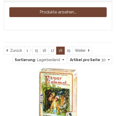
Produkte ansehen...
...
Zurück
Weiter
Zurück
1
15
16
17
18
19
Weiter
Sortierung:
Lagerbestand
Artikel pro Seite
30