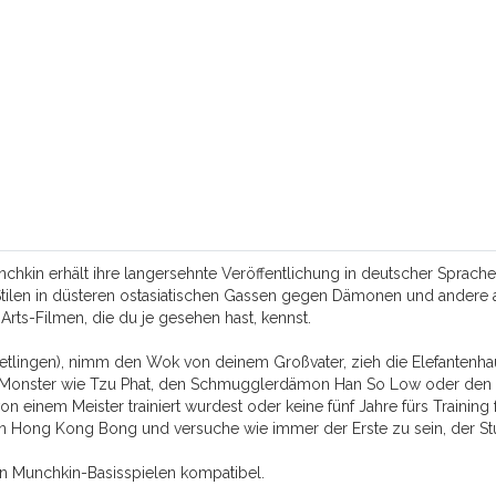
hkin erhält ihre langersehnte Veröffentlichung in deutscher Sprache! 
tilen in düsteren ostasiatischen Gassen gegen Dämonen und andere 
Arts-Filmen, die du je gesehen hast, kennst.
etlingen), nimm den Wok von deinem Großvater, zieh die Elefantenhau
en Monster wie Tzu Phat, den Schmugglerdämon Han So Low oder de
on einem Meister trainiert wurdest oder keine fünf Jahre fürs Training 
Hong Kong Bong und versuche wie immer der Erste zu sein, der Stuf
ren Munchkin-Basisspielen kompatibel.