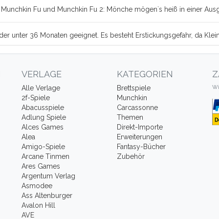
ls Munchkin Fu und Munchkin Fu 2: Mönche mögen`s heiß in einer Aus
Kinder unter 36 Monaten geeignet. Es besteht Erstickungsgefahr, da Kl
N
VERLAGE
KATEGORIEN
Z
Wi
Alle Verlage
Brettspiele
2f-Spiele
Munchkin
Abacusspiele
Carcassonne
Adlung Spiele
Themen
Alces Games
Direkt-Importe
Alea
Erweiterungen
Amigo-Spiele
Fantasy-Bücher
Arcane Tinmen
Zubehör
Ares Games
Argentum Verlag
Asmodee
Ass Altenburger
Avalon Hill
AVE