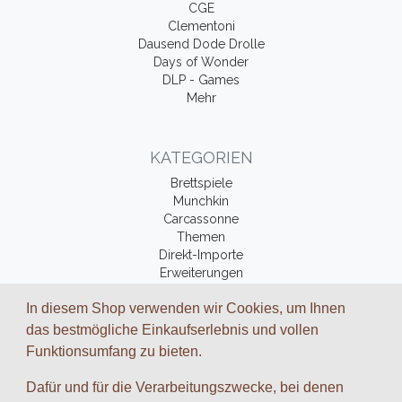
CGE
Clementoni
Dausend Dode Drolle
Days of Wonder
DLP - Games
Mehr
KATEGORIEN
Brettspiele
Munchkin
Carcassonne
Themen
Direkt-Importe
Erweiterungen
Fantasy-Bücher
In diesem Shop verwenden wir Cookies, um Ihnen
Zubehör
das bestmögliche Einkaufserlebnis und vollen
Funktionsumfang zu bieten.
ZAHLUNGSARTEN UND VERSAND
Dafür und für die Verarbeitungszwecke, bei denen
Wir arbeiten mit folgenden Dienstleistungs-Partnern zusammen: