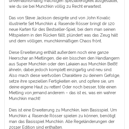
unverhältnismäßig mächtigen Spezialfertigkeit ausgestattet,
wie du sie bei Munchkin völlig zu Recht erwartest.
Das von Steve Jackson designte und von John Kovalic
illustrierte Set Munchkin 4: Rasende Rösser bringt dir 120
neue Karten für des Bestseller-Spiel, bei dem man seinen
Mitspielern in den Rücken fällt, plündert was das Zeug hält
und dem völligen, munchkinmäßigen Chaos frönt.
Diese Erweiterung enthält außerdem noch eine ganze
Heerschar an Mietlingen, die ein bisschen den Handlangern
aus Super Munchkin oder den Lakaien aus Munchkin Beißt!
ähneln, dabei jedoch komplett einzigartig und neu sind.
Also mach diese wertvollen Charaktere zu deinem Gefolge,
setze ihre speziellen Fertigkeiten ein, und opfere sie, um
deine eigene Haut zu retten! Oder noch besser, töte einen
Mietling von jemand anderem – das ist es, was ein wahrer
Munchkin macht!
Dies ist eine Erweiterung zu Munchkin, kein Basisspiel. Um
Munchkin 4: Rasende Rösser spielen zu können, benötigt
man das Basisspiel Munchkin. Alle Regeländerungen der
2011er Edition sind enthalten.