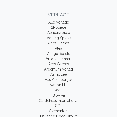
VERLAGE
Alle Verlage
2f-Spiele
Abacusspiele
Adlung Spiele
Alces Games
Alea
Amigo-Spiele
Arcane Tinmen
Ares Games
Argentum Verlag
Asmodee
Ass Altenburger
Avalon Hill
AVE
BioViva
Cardchess International
CGE
Clementoni
Dausend Dode Drolle