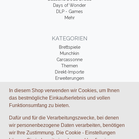
Days of Wonder
DLP - Games
Mehr
KATEGORIEN
Brettspiele
Munchkin
Carcassonne
Themen
Direkt-Importe
Erweiterungen
Fantasy-Bücher
In diesem Shop verwenden wir Cookies, um Ihnen
Zubehör
das bestmögliche Einkaufserlebnis und vollen
Funktionsumfang zu bieten.
ZAHLUNGSARTEN UND VERSAND
Dafür und für die Verarbeitungszwecke, bei denen
Wir arbeiten mit folgenden Dienstleistungs-Partnern zusammen:
wir personenbezogene Daten verarbeiten, benötigen
wir Ihre Zustimmung. Die Cookie - Einstellungen