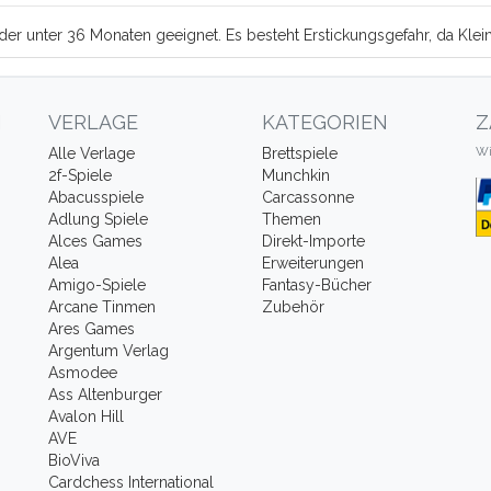
Kinder unter 36 Monaten geeignet. Es besteht Erstickungsgefahr, da Kl
N
VERLAGE
KATEGORIEN
Z
Wi
Alle Verlage
Brettspiele
2f-Spiele
Munchkin
Abacusspiele
Carcassonne
Adlung Spiele
Themen
Alces Games
Direkt-Importe
Alea
Erweiterungen
Amigo-Spiele
Fantasy-Bücher
Arcane Tinmen
Zubehör
Ares Games
Argentum Verlag
Asmodee
Ass Altenburger
Avalon Hill
AVE
BioViva
Cardchess International