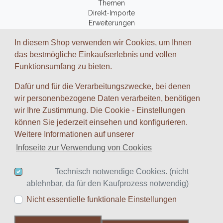
Themen
Direkt-Importe
Erweiterungen
Fantasy-Bücher
In diesem Shop verwenden wir Cookies, um Ihnen
Zubehör
das bestmögliche Einkaufserlebnis und vollen
Funktionsumfang zu bieten.
ZAHLUNGSARTEN UND VERSAND
Dafür und für die Verarbeitungszwecke, bei denen
Wir arbeiten mit folgenden Dienstleistungs-Partnern zusammen:
wir personenbezogene Daten verarbeiten, benötigen
wir Ihre Zustimmung. Die Cookie - Einstellungen
können Sie jederzeit einsehen und konfigurieren.
Weitere Informationen auf unserer
Infoseite zur Verwendung von Cookies
Google
Twitter
Blog
Technisch notwendige Cookies. (nicht
* inkl. MwSt., zzgl.
Versandkosten
ablehnbar, da für den Kaufprozess notwendig)
Nicht essentielle funktionale Einstellungen
© 2008-2023
Spiele-Akademie.de
| Design:
Idea & Concept
|
hosted by
IONOS