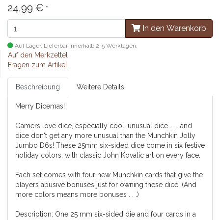
24,99 €
*
In den Warenkorb
Auf Lager. Lieferbar innerhalb 2-5 Werktagen.
Auf den Merkzettel
Fragen zum Artikel
Beschreibung
Weitere Details
Merry Dicemas!
Gamers love dice, especially cool, unusual dice . . . and
dice don't get any more unusual than the Munchkin Jolly
Jumbo D6s! These 25mm six-sided dice come in six festive
holiday colors, with classic John Kovalic art on every face.
Each set comes with four new Munchkin cards that give the
players abusive bonuses just for owning these dice! (And
more colors means more bonuses . . .)
Description: One 25 mm six-sided die and four cards in a