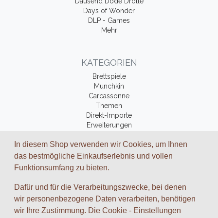
Dausend Dode Drolle
Days of Wonder
DLP - Games
Mehr
KATEGORIEN
Brettspiele
Munchkin
Carcassonne
Themen
Direkt-Importe
Erweiterungen
Fantasy-Bücher
In diesem Shop verwenden wir Cookies, um Ihnen
Zubehör
das bestmögliche Einkaufserlebnis und vollen
Funktionsumfang zu bieten.
ZAHLUNGSARTEN UND VERSAND
Dafür und für die Verarbeitungszwecke, bei denen
Wir arbeiten mit folgenden Dienstleistungs-Partnern zusammen:
wir personenbezogene Daten verarbeiten, benötigen
wir Ihre Zustimmung. Die Cookie - Einstellungen