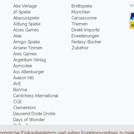
Wi
Alle Verlage
Brettspiele
2f-Spiele
Munchkin
Abacusspiele
Carcassonne
Adlung Spiele
Themen
Alces Games
Direkt-Importe
Alea
Erweiterungen
Amigo-Spiele
Fantasy-Bücher
Arcane Tinmen
Zubehör
Ares Games
Argentum Verlag
Asmodee
Ass Altenburger
Avalon Hill
AVE
BioViva
Cardchess International
CGE
Clementoni
Dausend Dode Drolle
Days of Wonder
DLP - Games
Mehr
mögliche Einkaufserlebnis und vollen Funktionsumfang zu biet