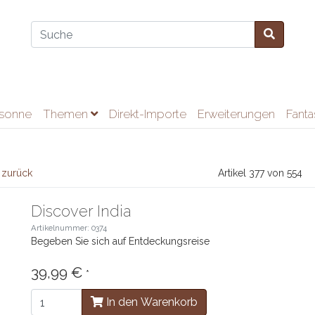
ssonne
Themen
Direkt-Importe
Erweiterungen
Fant
 zurück
Artikel 377 von 554
Discover India
Artikelnummer: 0374
Begeben Sie sich auf Entdeckungsreise
39,99 €
*
In den Warenkorb