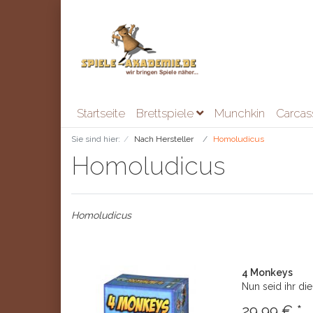
Startseite
Brettspiele
Munchkin
Carca
Sie sind hier:
Nach Hersteller
Homoludicus
Homoludicus
Homoludicus
4 Monkeys
Nun seid ihr die
29,99 € *