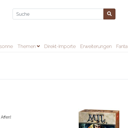
ssonne
Themen
Direkt-Importe
Erweiterungen
Fant
 Affen!