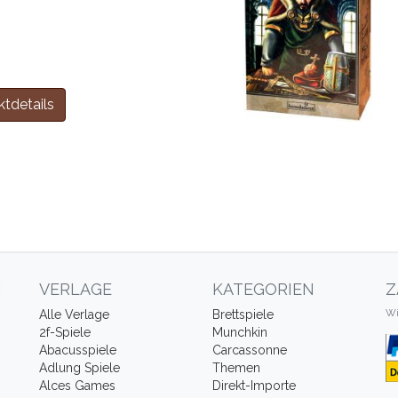
tdetails
N
VERLAGE
KATEGORIEN
Z
Wi
Alle Verlage
Brettspiele
2f-Spiele
Munchkin
Abacusspiele
Carcassonne
Adlung Spiele
Themen
Alces Games
Direkt-Importe