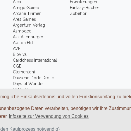
Alea
Erweiterungen
Amigo-Spiele
Fantasy-Bücher
Arcane Tinmen
Zubehör
Ares Games
Argentum Verlag
Asmodee
Ass Altenburger
Avalon Hill
AVE
BioViva
Cardchess International
CGE
Clementoni
Dausend Dode Drolle
Days of Wonder
DLP - Games
Mehr
mögliche Einkaufserlebnis und vollen Funktionsumfang zu biet
onenbezogene Daten verarbeiten, benötigen wir Ihre Zustimmun
Google
Twitter
Blog
erer
Infoseite zur Verwendung von Cookies
r den Kaufprozess notwendig)