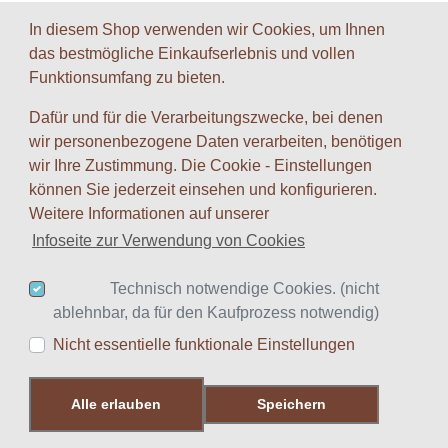
In diesem Shop verwenden wir Cookies, um Ihnen
das bestmögliche Einkaufserlebnis und vollen
Funktionsumfang zu bieten.
Weiter
Zurück
1
2
3
4
Weiter
Dafür und für die Verarbeitungszwecke, bei denen
wir personenbezogene Daten verarbeiten, benötigen
wir Ihre Zustimmung. Die Cookie - Einstellungen
SERVICE
können Sie jederzeit einsehen und konfigurieren.
Kontakt
Weitere Informationen auf unserer
Hilfe
Infoseite zur Verwendung von Cookies
Links
Warenkorb
Konto
Technisch notwendige Cookies. (nicht
Merkzettel
ablehnbar, da für den Kaufprozess notwendig)
Nicht essentielle funktionale Einstellungen
INFORMATIONEN
Impressum
Alle erlauben
Speichern
AGB
Datenschutz